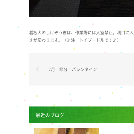
看板犬のしげぞう君は、作業場には入室禁止。利口に入
さが伝わります。（※注 トイプードルですよ）
2月 節分 バレンタイン
最近のブログ