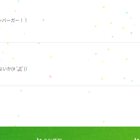
ンバーガー！！
(# ﾟДﾟ)）