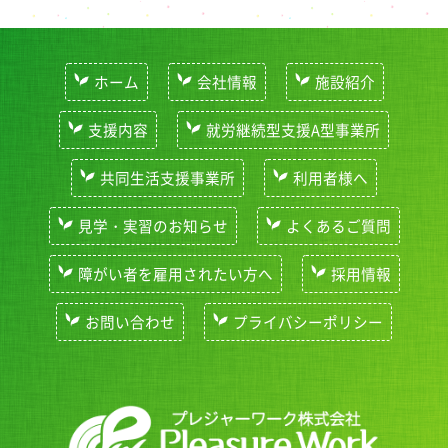
ホーム
会社情報
施設紹介
支援内容
就労継続型支援A型事業所
共同生活支援事業所
利用者様へ
見学・実習のお知らせ
よくあるご質問
障がい者を雇用されたい方へ
採用情報
お問い合わせ
プライバシーポリシー