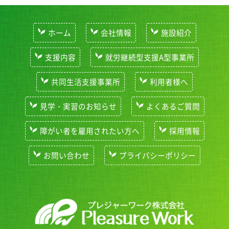
ホーム
会社情報
施設紹介
支援内容
就労継続型支援A型事業所
共同生活支援事業所
利用者様へ
見学・実習のお知らせ
よくあるご質問
障がい者を雇用されたい方へ
採用情報
お問い合わせ
プライバシーポリシー